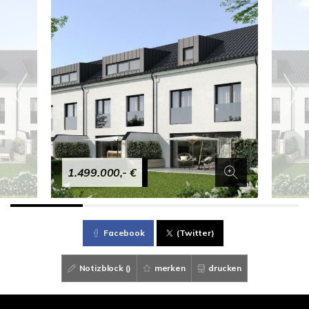
1.499.000,- €
Facebook
(Twitter)
Notizblock (
)
merken
drucken