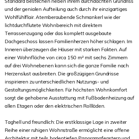
Standard bestechen neben ihrem durchdachten Grundriss
und der genialen Aufteilung auch durch ihr einzigartiges
Wohlfühlflair. Atemberaubende Schmankerl wie der
lichtdurchflutete Wohnbereich mit direktem
Terrassenzugang oder das komplett ausgebaute
Dachgeschoss lassen Familienherzen höher schlagen. Im
Inneren überzeugen die Häuser mit starken Fakten. Auf
einer Wohnfläche von circa 150 m² mit sechs Zimmern
auf drei Wohnebenen kann sich die ganze Familie nach
Herzenslust ausbreiten. Die großzügigen Grundrisse
inspirieren zu unterschiedlichen Nutzungs- und
Gestaltungsmöglichkeiten. Für höchsten Wohnkomfort
sorgt die gehobene Ausstattung mit Fußbodenheizung auf
allen Etagen oder den elektrischen Rollläden.
Taghell und freundlich: Die erstklassige Lage in zweiter
Reihe einer ruhigen Wohnstraße ermöglicht eine offene
Architektur mit teils bodentiefen Panoramafenstern und