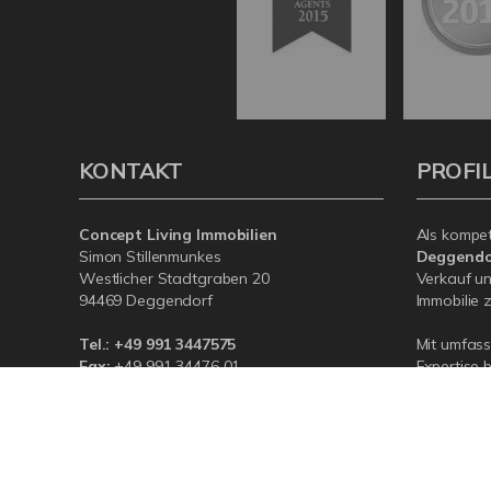
KONTAKT
PROFI
Concept Living Immobilien
Als kompe
Simon Stillenmunkes
Deggendo
Westlicher Stadtgraben 20
Verkauf un
94469 Deggendorf
Immobilie z
Tel.:
+49 991 3447575
Mit umfas
Fax:
+49 991 34476 01
Expertise 
rund um Ih
E-Mail:
info@conceptliving.immo
der Regio
Web:
www.conceptliving.immo
an – wir si
© Concept Living Immobilien
Powered by Immonia GmbH