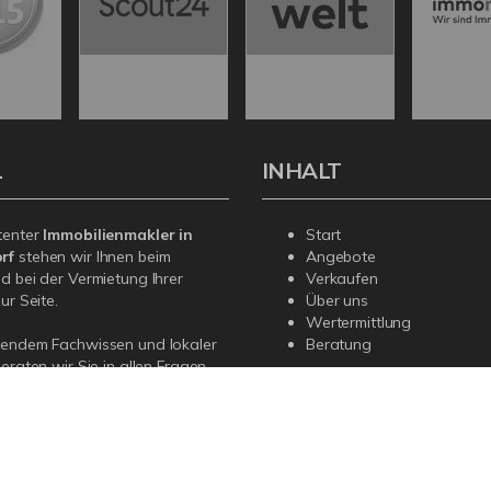
L
INHALT
tenter
Immobilienmakler in
Start
rf
stehen wir Ihnen beim
Angebote
d bei der Vermietung Ihrer
Verkaufen
ur Seite.
Über uns
Wertermittlung
sendem Fachwissen und lokaler
Beratung
beraten wir Sie in allen Fragen
r Haus oder Ihre Wohnung in
n Deggendorf. Sprechen Sie uns
nd für Sie da.
Impressum
AGB
Widerrufsbelehrung
Datenschutz
Sitemap