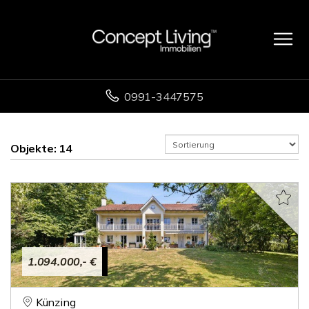
0991-3447575
Objekte:
14
1.094.000,- €
Künzing