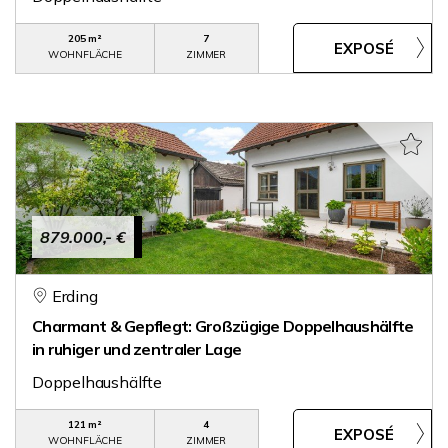
205 m²
7
WOHNFLÄCHE
ZIMMER
879.000,- €
Erding
Charmant & Gepflegt: Großzügige Doppelhaushälfte
in ruhiger und zentraler Lage
Doppelhaushälfte
121 m²
4
WOHNFLÄCHE
ZIMMER