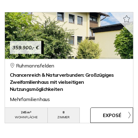
359.900,- €
Ruhmannsfelden
Chancenreich & Naturverbunden: Großzügiges
Zweifamilienhaus mit vielseitigen
Nutzungsmöglichkeiten
Mehrfamilienhaus
245 m²
8
WOHNFLÄCHE
ZIMMER