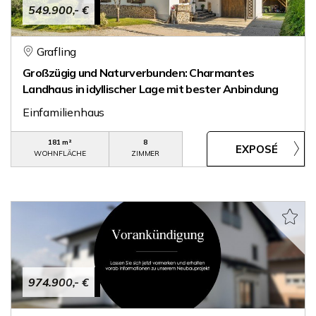
549.900,- €
Grafling
Großzügig und Naturverbunden: Charmantes
Landhaus in idyllischer Lage mit bester Anbindung
Einfamilienhaus
181 m²
8
WOHNFLÄCHE
ZIMMER
974.900,- €