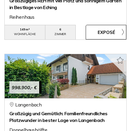
Großzügiges REH mit viel Platz und sonnigem Garten
in Bestlage von Eching
Reihenhaus
149 m²
6
WOHNFLÄCHE
ZIMMER
998.900,- €
Langenbach
Großzügig und Gemütlich: Familienfreundliches
Platzwunder in bester Lage von Langenbach
Doppelhaushälfte