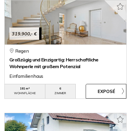
319.900,- €
Regen
Großzügig und Einzigartig: Herrschaftliche
Wohnperle mit großem Potenzial
Einfamilienhaus
181 m²
6
WOHNFLÄCHE
ZIMMER