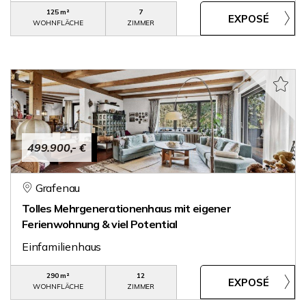
125 m²
7
WOHNFLÄCHE
ZIMMER
499.900,- €
Grafenau
Tolles Mehrgenerationenhaus mit eigener
Ferienwohnung & viel Potential
Einfamilienhaus
290 m²
12
WOHNFLÄCHE
ZIMMER