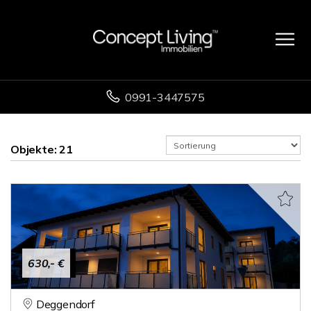
0991-3447575
Objekte:
21
630,- €
Deggendorf