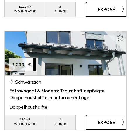
91,20 m²
3
WOHNFLÄCHE
ZIMMER
1.200,- €
Schwarzach
Extravagant & Modern: Traumhaft gepflegte
Doppelhaushälfte in naturnaher Lage
Doppelhaushälfte
130 m²
4
WOHNFLÄCHE
ZIMMER