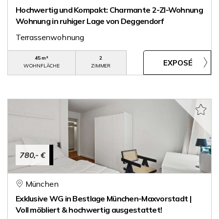
Hochwertig und Kompakt: Charmante 2-ZI-Wohnung
Wohnung in ruhiger Lage von Deggendorf
Terrassenwohnung
45 m²
2
WOHNFLÄCHE
ZIMMER
780,- €
München
Exklusive WG in Bestlage München-Maxvorstadt |
Voll möbliert & hochwertig ausgestattet!