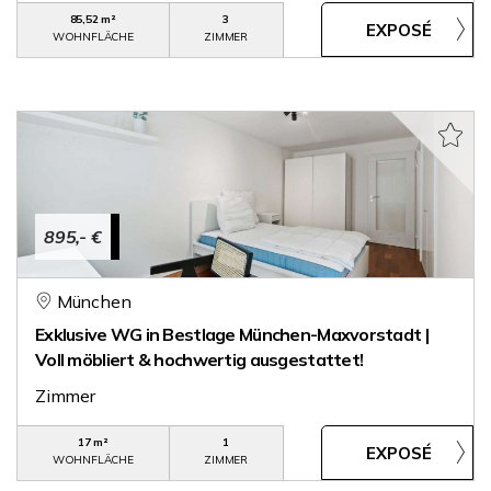
85,52 m²
3
WOHNFLÄCHE
ZIMMER
895,- €
München
Exklusive WG in Bestlage München-Maxvorstadt |
Voll möbliert & hochwertig ausgestattet!
Zimmer
17 m²
1
WOHNFLÄCHE
ZIMMER