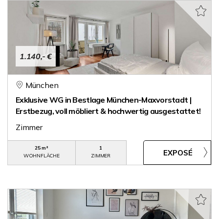
1.140,- €
München
Exklusive WG in Bestlage München-Maxvorstadt |
Erstbezug, voll möbliert & hochwertig ausgestattet!
Zimmer
25 m²
1
WOHNFLÄCHE
ZIMMER