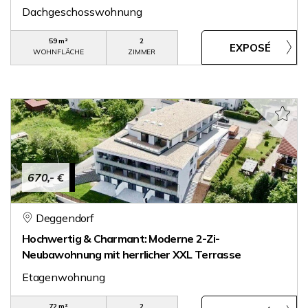
Dachgeschosswohnung
59 m²
2
WOHNFLÄCHE
ZIMMER
670,- €
Deggendorf
Hochwertig & Charmant: Moderne 2-Zi-
Neubawohnung mit herrlicher XXL Terrasse
Etagenwohnung
72 m²
2